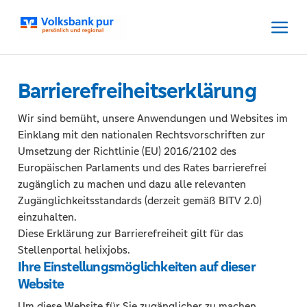
Zum
Inhalt
springen
Zur
Navigation
Barrierefreiheitserklärung
springen
Zum
Wir sind bemüht, unsere Anwendungen und Websites im
Footer
Einklang mit den nationalen Rechtsvorschriften zur
springen
Umsetzung der Richtlinie (EU) 2016/2102 des
Europäischen Parlaments und des Rates barrierefrei
zugänglich zu machen und dazu alle relevanten
Zugänglichkeitsstandards (derzeit gemäß BITV 2.0)
einzuhalten.
Diese Erklärung zur Barrierefreiheit gilt für das
Stellenportal helixjobs.
Ihre Einstellungsmöglichkeiten auf dieser
Website
Um diese Website für Sie zugänglicher zu machen,