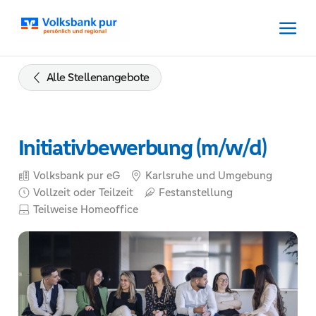
Zum
Inhalt
springen
Zur
Navigation
Alle Stellenangebote
springen
Zum
Footer
Initiativbewerbung (m/w/d)
springen
Volksbank pur eG
Karlsruhe und Umgebung
Vollzeit oder Teilzeit
Festanstellung
Teilweise Homeoffice